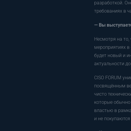
разработкой. О
требованиях в ч
— Вы выступает
Несмотря на то,
мероприятиях в 
будет новый и и
актуальности до
CISO FORUM уник
посвящённым вен
чисто техническ
которые обычно 
властью в рамка
и не покупаются