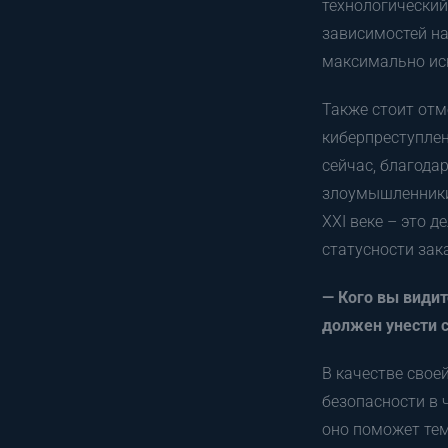
технологически
зависимостей на
максимально ис
Также стоит отм
киберпреступлен
сейчас, благода
злоумышленники 
XXI веке – это 
статусности зак
— Кого вы видит
должен унести с
В качестве свое
безопасности в ч
оно поможет тем