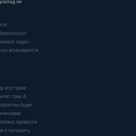
доклад не
тся
 безопасной
важных задач.
ично вписывается
у все треки
итет трек А,
оприятии будет
ническими
олезно провести
зе и наладить