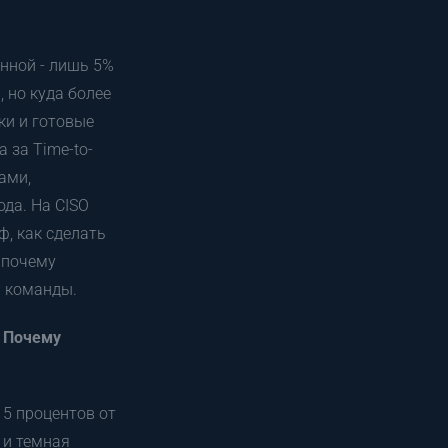
нной - лишь 5%
 но куда более
ки и готовые
 за Time-to-
ами,
да. На CISO
, как сделать
 почему
а команды.
. Почему
 5 процентов от
 и темная