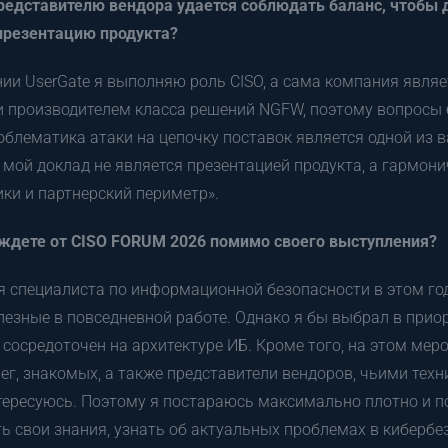
редставителю вендора удается соблюдать баланс, чтобы 
презентацию продукта?
ии UserGate я выполняю роль CISO, а сама компания являе
и производителем класса решений NGFW, поэтому вопросы
облематика атаки на цепочку поставок является одной из 
мой доклад не является презентацией продукта, а гармон
ики и партнерский периметр».
 ждете от CISO FORUM 2026 помимо своего выступления?
я специалиста по информационной безопасности в этом год
лезные в повседневной работе. Однако я бы выбрал в приор
сосредоточен на архитектуре ИБ. Кроме того, на этом мер
ег, знакомых, а также представители вендоров, чьими тех
ересуюсь. Поэтому я постараюсь максимально плотно и п
ь свои знания, узнать об актуальных проблемах в кибербе