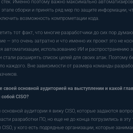
й стек. Именно поэтому важно максимально автоматизиров
 этапе сборки и принять ряд мер по защите информации, ч
ключить возможность компрометации кода.
етить тот факт, что многие разработчики до сих пор думаю
ие — это очень затратно и что именно их проект это не кос
ря автоматизации, использованию ИИ и распространению з
стали расширять список целей для своих атак. Поэтому б
дело каждого. Вне зависимости от размера команды разрабо
азчиков.
е своей основной аудиторией на выступлении и какой гла
 собой CISO?
й основной аудитории я вижу CISO, которые задаются вопр
асти разработки ПО, но еще не до конца погрузились в эту
 CISO, у кого есть подрядные организации, которые заним