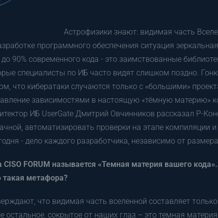
Астрофизики знают: видимая часть Вселе
разработке программного обеспечения ситуация зеркальная,
0 до 90% современного кода - это заимствованные библиоте
орые специалисты по ИБ часто видят слишком поздно. Гонка
том, что кибератаки случаются только с «большими» проект
авление зависимостями в настоящую «тёмную материю» ко
тектор ИБ UserGate Дмитрий Овчинников рассказал Р-Конф
ачной, автоматизировать проверки на этапе компиляции и
годня - дело каждого разработчика, независимо от размер
а CISO FORUM называется «Темная материя вашего кода»
 такая метафора?
ерждают, что видимая часть вселенной составляет только
е остальное, сокрытое от наших глаз – это темная материя