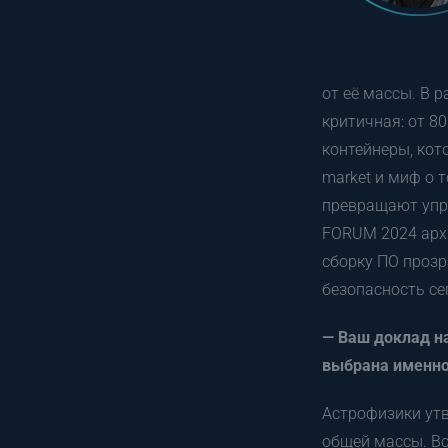
от её массы. В 
критичная: от 8
контейнеры, кот
market и миф о 
превращают упр
FORUM 2024 архи
сборку ПО прозр
безопасность се
— Ваш доклад н
выбрана именно
Астрофизики утв
общей массы. Вс