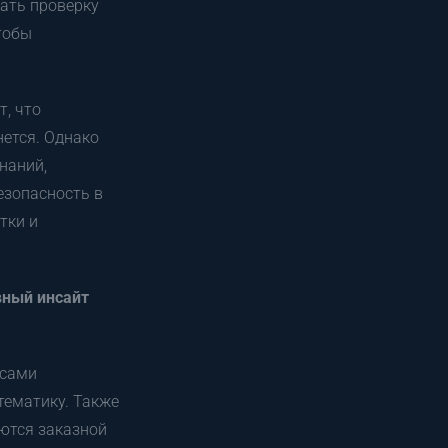
ать проверку
тобы
т, что
нется. Однако
наний,
езопасность в
тки и
вный инсайт
осами
 тематику. Также
аются заказной