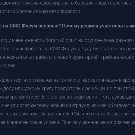
но должно помочь сформировать базовое представление о
асти соблюдения мер безопасности.
е на CISO Форум впервые? Почему решили участвовать им
 что у меня уже есть богатый опыт выступления на разного
области инфобеза, на CISO Форум я буду выступать впервы
нтересный опыт работы с новой аудиторией, требовательной
кладов.
ален тем, что он не является чисто маркетинговым мероп
дору или узкому кругу продуктовых решений, но при этом 
им мероприятием. Его основная аудитория — это руководит
имеют богатый технический бэкграунд, но уже обладают р
х своих рабочих обязанностей. Обычно они требовательны 
 на маркетинговые уловки. Поэтому данное мероприятие мн