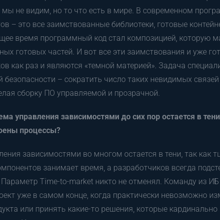
го мы не видим, но то что есть в мире. В современном прог
тов – это все заимствованные библиотеки, готовые контейн
ящее время программный код стал композицией, которую м
ных готовых частей. И вот все эти заимствования и уже г
ов как раз и являются «темной материей». Задача специал
 безопасности – сократить число таких невидимых связей
делая сборку ПО управляемой и прозрачной.
ма управления зависимостями до сих пор остается в тени
оены процессы?
ения зависимостями во многом остается в тени, так как 
омпонентов занимает время, а разработчиков всегда подст
 Параметр Time-to-market никто не отменял. Команду из ИБ
оект уже в самом конце, когда практически невозможно и
дукта или принять какие-то решения, которые кардинальн