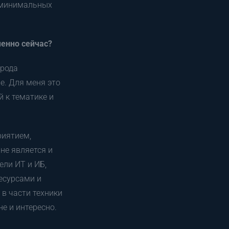
 минимальных
енно сейчас?
 рода
е. Для меня это
 к тематике и
риятием,
не является и
ели ИТ и ИБ,
есурсами и
в части техники
е и интересно.