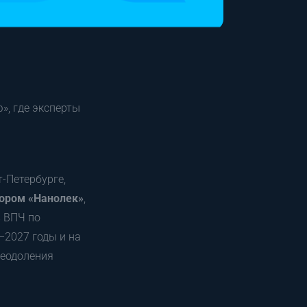
», где эксперты
-Петербурге,
ором «Нанолек»
,
в ВПЧ по
–2027 годы и на
реодоления