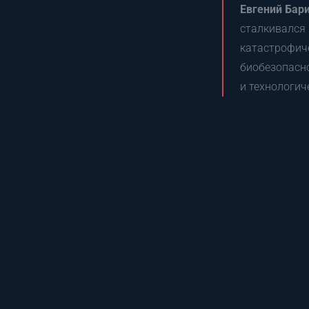
Евгений Бар
сталкивался 
катастрофич
биобезопасно
и технологич