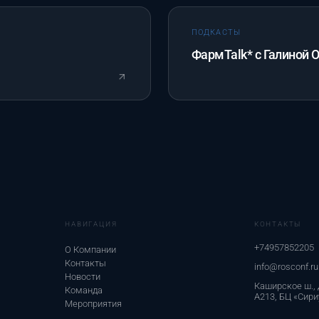
ПОДКАСТЫ
ФармTalk* с Галиной 
НАВИГАЦИЯ
КОНТАКТЫ
+74957852205
О Компании
Контакты
info@rosconf.ru
Новости
Каширское ш., д.
Команда
А213, БЦ «Сири
Мероприятия