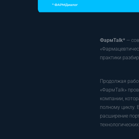
ФармTalk*
— со
«Фармацевтическ
практики разби
Продолжая работ
«ФармTalk» про
компании, котор
полному циклу. 
расширение порт
технологических