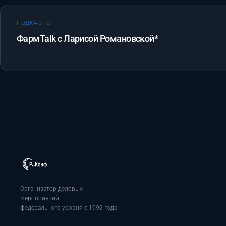
ПОДКАСТЫ
ФармTalk с Ларисой Романовской*
Организатор деловых
мероприятий
федерального уровня с 1992 года