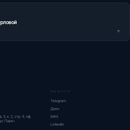
Орловой
МЫ В СЕТИ
Telegram
Дзен
 3, к. 2, стр. 9, оф.
MAX
ус Парк»
LinkedIn