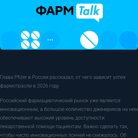
Глава Pfizer в России рассказал, от чего зависит успех
фармотрасли в 2026 году
Российский фармацевтический рынок уже является
инновационным, а большое количество дженериков на нем
обеспечивают высокий уровень доступности
лекарственной помощи пациентам. Важно сделать так,
чтобы число инновационных лончей не снижалось. Об